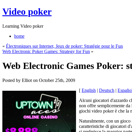
Video poker
Learning Video poker
home
«
Électroniques sur Internet, Jeux de poker: Stratégie pour le Fun
Web Electronic Poker Games: Strategy for Fun
»
Web Electronic Games Poker: st
Posted by Elliot on October 25th, 2009
[
English
|
Deutsch
|
Españo
Alcuni giocatori d'azzardo c
non offre semplicemente da l
giochi video poker è che la 
Naturalmente, con un gioco ele
caratteristiche di giocatori 
si preferisce la maggior par