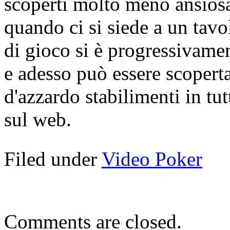
scoperti molto meno ansiosa
quando ci si siede a un tavol
di gioco si è progressivamen
e adesso può essere scoperta
d'azzardo stabilimenti in tu
sul web.
Filed under
Video Poker
Comments are closed.