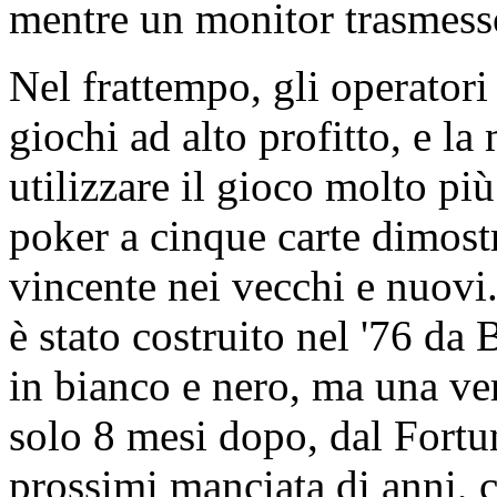
mentre un monitor trasmesso
Nel frattempo, gli operatori
giochi ad alto profitto, e la
utilizzare il gioco molto più
poker a cinque carte dimost
vincente nei vecchi e nuovi
è stato costruito nel '76 da
in bianco e nero, ma una ver
solo 8 mesi dopo, dal Fortu
prossimi manciata di anni, 