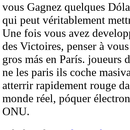
vous Gagnez quelques Dólares
qui peut véritablement mettr
Une fois vous avez develo
des Victoires, penser à vous
gros más en París. joueurs 
ne les paris ils coche masiv
atterrir rapidement rouge d
monde réel, póquer électron
ONU.