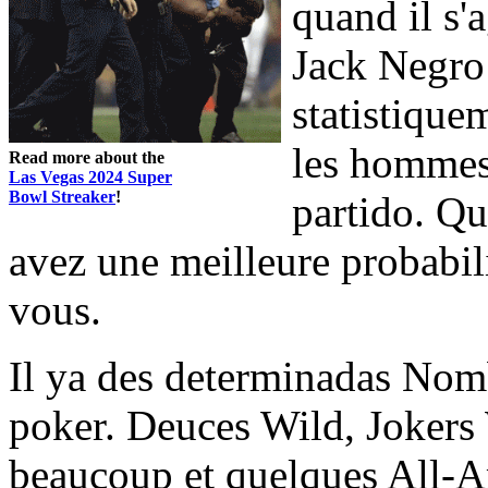
quand il s'
Jack Negro 
statistique
les hommes 
Read more about the
Las Vegas 2024 Super
Bowl Streaker
!
partido. Qu
avez une meilleure probabi
vous.
Il ya des determinadas Nom
poker. Deuces Wild, Jokers
beaucoup et quelques All-A