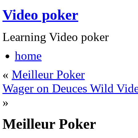
Video poker
Learning Video poker
home
«
Meilleur Poker
Wager on Deuces Wild Vid
»
Meilleur Poker