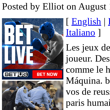
Posted by Elliot on August
[
English
|
Italiano
]
Les jeux de
joueur. De
comme le h
Máquina. bi
vos de reus
paris huma