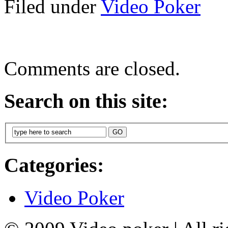
Filed under
Video Poker
Comments are closed.
Search on this site:
Categories:
Video Poker