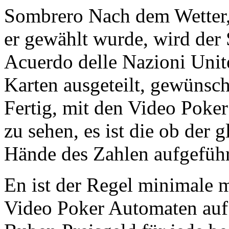
Sombrero Nach dem Wetter,
er gewählt wurde, wird der
Acuerdo delle Nazioni Unite
Karten ausgeteilt, gewünsc
Fertig, mit den Video Poke
zu sehen, es ist die ob der
Hände des Zahlen aufgeführ
En ist der Regel minimale
Video Poker Automaten auf