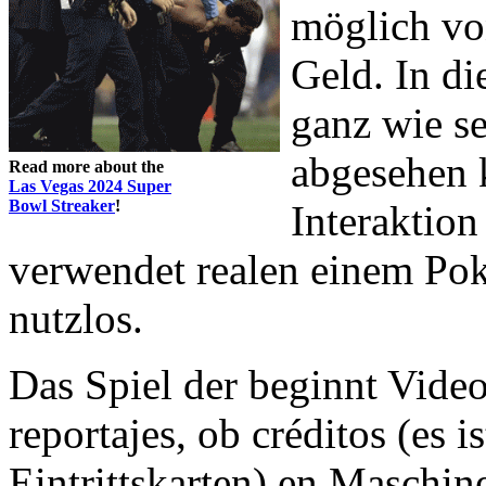
möglich vo
Geld. In d
ganz wie se
abgesehen 
Read more about the
Las Vegas 2024 Super
Bowl Streaker
!
Interaktion
verwendet realen einem Poke
nutzlos.
Das Spiel der beginnt Vide
reportajes, ob créditos (es 
Eintrittskarten) en Maschin