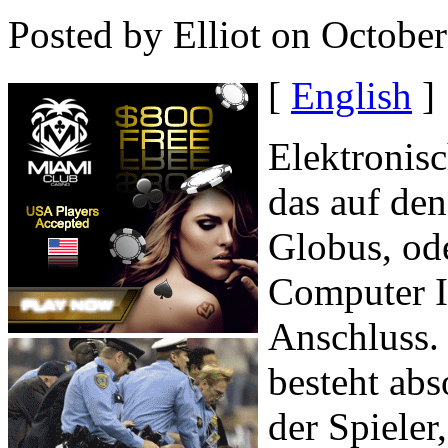
Posted by Elliot on Octobe
[
English
]
Elektronisc
das auf de
Globus, ode
Computer I
Anschluss. 
besteht abs
der Spiele