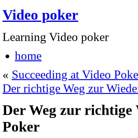
Video poker
Learning Video poker
home
«
Succeeding at Video Pok
Der richtige Weg zur Wiede
Der Weg zur richtige
Poker