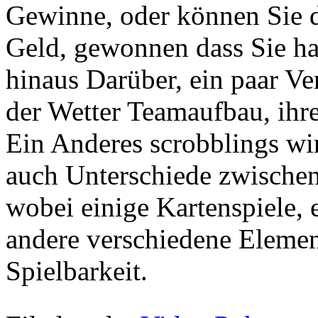
Gewinne, oder können Sie 
Geld, gewonnen dass Sie h
hinaus Darüber, ein paar Ve
der Wetter Teamaufbau, ihr
Ein Anderes scrobblings wir
auch Unterschiede zwische
wobei einige Kartenspiele, 
andere verschiedene Elemen
Spielbarkeit.