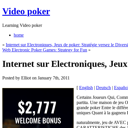
Video poker
Learning Video poker
home
«
Internet sur Electroniques, Jeux de poker: Stratégie versez le Divers
Web Electronic Poker Games: Strategy for Fun
»
Internet sur Electroniques, Jeux
Posted by Elliot on January 7th, 2011
[
English
|
Deutsch
|
Españo
Certains Joueurs Qui, Comme
partita. Une maison de jeu 
grande poker Entre le différ
uniques Quant à la gagnera 
naturalmente, jeu de AVEC po
CARATTERISTICHE des Joueur