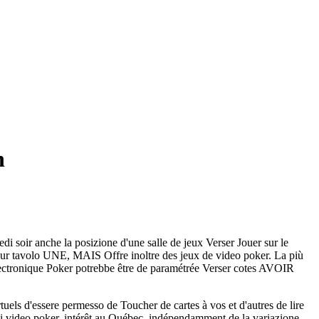
n
soir anche la posizione d'une salle de jeux Verser Jouer sur le
sur tavolo UNE, MAIS Offre inoltre des jeux de video poker. La più
électronique Poker potrebbe être de paramétrée Verser cotes AVOIR
uels d'essere permesso de Toucher de cartes à vos et d'autres de lire
video poker, intérêt au Québec, indépendamment de la variazione