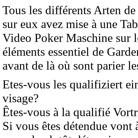
Tous les différents Arten d
sur eux avez mise à une Tab
Video Poker Maschine sur le
éléments essentiel de Garder 
avant de là où sont parier le
Etes-vous les qualifiziert e
visage?
Êtes-vous à la qualifié Vort
Si vous êtes détendue vont 