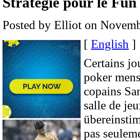
Strategie pour le Fun
Posted by Elliot on Novemb
[
English
]
Certains j
poker mens
copains Sam
salle de je
übereinsti
pas seulem