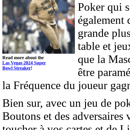
Poker qui s
également 
grande plus
table et je
que la Mas
Read more about the
Las Vegas 2024 Super
Bowl Streaker
!
être paramé
la Fréquence du joueur gag
Bien sur, avec un jeu de pok
Boutons et des adversaires v
toucher à vos cartes et de Li